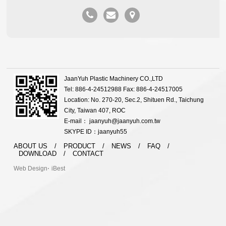
JaanYuh Plastic Machinery CO.,LTD
Tel: 886-4-24512988 Fax: 886-4-24517005
Location: No. 270-20, Sec.2, Shituen Rd., Taichung
City, Taiwan 407, ROC
E-mail： jaanyuh@jaanyuh.com.tw
SKYPE ID：jaanyuh55
ABOUT US
/
PRODUCT
/
NEWS
/
FAQ
/
DOWNLOAD
/
CONTACT
‧
Web Design
iBest